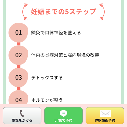
妊娠までの5ステップ
鍼灸で自律神経を整える
体内の炎症対策と腸内環境の改善
デトックスする
ホルモンが整う
電話をかける
LINEで
予約
体験施術
予約
細胞が蘇って妊娠体質になる