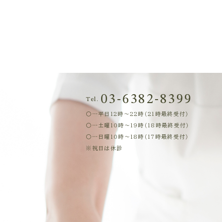
教わったクロージングトークで、
03-6382-8399
結果が出ることもある。
Tel.
〇…平日12時～22時（21時最終受付）
〇…土曜10時～19時（18時最終受付）
けれど、通う回数を重ねるごとに
〇…日曜10時～18時（17時最終受付）
っていく。
※祝日は休診
そして気づけば、まだ楽にもなっ
そんなことが何度も続く。