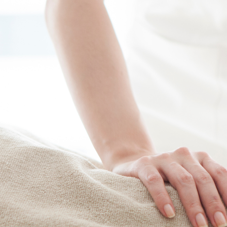
何を、どうすればよかったんだろ
研修で教わった原因や直し方だ
る。
なのに、回数券を売る提案や、通
かりが上手くなっていく。
患者さんも自分も納得できる形で
ら、長く続く信頼を積み重ねてい
患者さんと一緒に笑顔になれる仕
人々の健康に貢献したい。
そのために、この仕事に就いたは