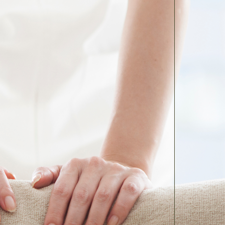
う？
けでは、本当は足りない気がす
い続けてもらうためのトークば
、施術に誠実に向き合いなが
きたい。
事を通じて、充実感を持って
ずだった。