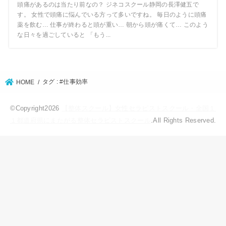
頭痛があるのは当たり前なの？ ジネコスクール静岡の長澤健五で
す。 女性で頭痛に悩んでいる方って多いですね。 毎日のように頭痛
薬を飲む… 仕事が終わると頭が重い… 朝から頭が痛くて… このよう
な日々を過ごしていると 「もう...
タグ : #仕事効率
HOME
©Copyright2026
【整体スクール】女性セラピストスクール・全国１
１都道府県にまたがる整体セラピストスクール
.All Rights Reserved.