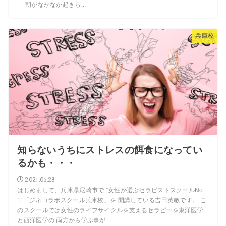
朝がなかなか起きら...
兵庫校
知らないうちにストレスの餌食になってい
るかも・・・
2021.05.28
はじめまして、兵庫県尼崎市で ”女性が選ぶセラピストスクールNo
1”「ジネコラボスクール兵庫校」を 開講している吉田英敏です。 こ
のスクールでは女性のライフサイクルを支えるセラピーを東洋医学
と西洋医学の 両方から学ぶ事が...