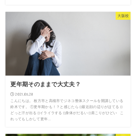
大阪校
更年期そのままで大丈夫？
2021.05.28
こんにちは。 枚方市と高槻市でジネコ整体スクールを開講している
鈴木です。 ①更年期かも！？と感じたら □最近顔の辺りがほてる □
どっと汗が出る □イライラする □身体がだるい □肩こりがひどい こ
れってもしかして更年...