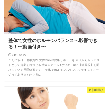
整体で女性のホルモンバランスへ影響でき
る！〜動画付き〜
2021.05.27
こんにちは。 静岡県で女性の為の健康サポートを 素人からセラピス
トとして起業を目指せる整体スクール Gyneco Labo【静岡校】を開
校している長澤健五です。 整体でホルモンバランスを整えるイメー
ジってありますか？ 動...
東京町田校