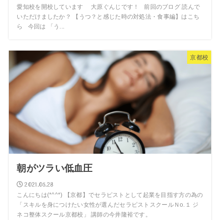
愛知校を開校しています 大原ぐんじです！ 前回のブログ 読んで
いただけましたか？ 【うつ？と感じた時の対処法・食事編】はこち
ら 今回は 「う...
京都校
朝がツラい低血圧
2021.05.28
こんにちは(*^^*) 【京都】でセラピストとして起業を目指す方の為の
「スキルを身につけたい女性が選んだセラピストスクールＮо.１ ジ
ネコ整体スクール京都校」 講師の今井隆裕です。