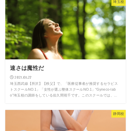
埼玉校
速さは魔性だ
2021.05.27
埼玉西武線【所沢】【秩父】で、「医療従事者が推奨するセラピス
トスクールNO.1」「女性が選ぶ整体スクールNO.1」“Gyneco-lab
o”埼玉校の講師をしている佐久間視千です。このスクールでは、...
静岡校