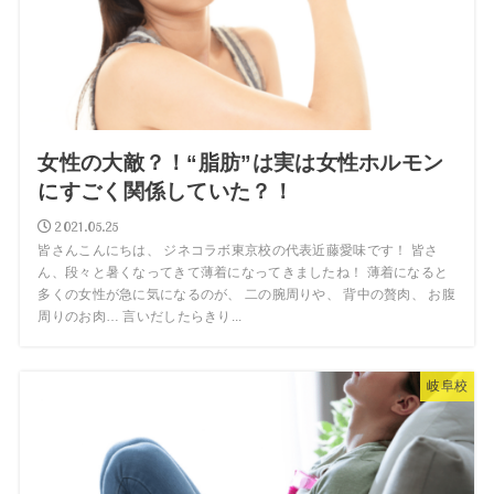
女性の大敵？！“脂肪”は実は女性ホルモン
にすごく関係していた？！
2021.05.25
皆さんこんにちは、 ジネコラボ東京校の代表近藤愛味です！ 皆さ
ん、段々と暑くなってきて薄着になってきましたね！ 薄着になると
多くの女性が急に気になるのが、 二の腕周りや、 背中の贅肉、 お腹
周りのお肉… 言いだしたらきり...
岐阜校