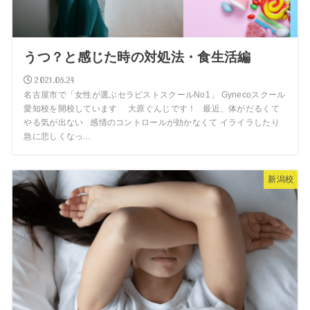
うつ？と感じた時の対処法・食生活編
2021.05.24
名古屋市で「女性が選ぶセラピストスクールNo1」 Gynecoスクール
愛知校を開校しています 大原ぐんじです！ 最近、体がだるくて
やる気が出ない 感情のコントロールが効かなくて イライラしたり
急に悲しくなっ...
新潟校