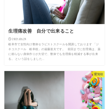
生理痛改善 自分で出来ること
2021.05.24
岐阜市で女性向け整体セラピストスクールを開講しております 「ジ
ネコスクール 岐阜校」の遠藤達夫です。 前回までに生理痛は、薬
に頼らない身体作りが大切で、整体でも生理痛を軽減する事が出来
る。 という話をしました...
愛知校