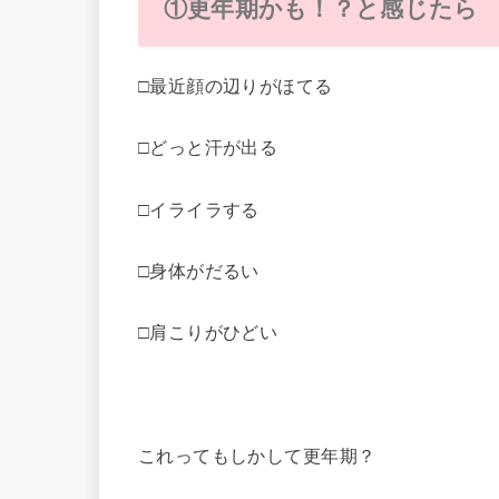
①更年期かも！？と感じたら
□最近顔の辺りがほてる
□どっと汗が出る
□イライラする
□身体がだるい
□肩こりがひどい
これってもしかして更年期？