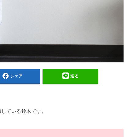
シェア
送る
講している鈴木です。