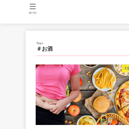
MENU
＃お酒
大