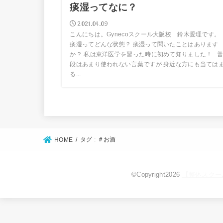
痰湿ってなに？
2021.04.09
こんにちは。Gynecoスクール大阪校 鈴木愛理です
痰湿ってどんな状態？ 痰湿って聞いたことはあります
か？ 私は東洋医学を習った時に初めて知りました！ 
段はあまり使われない言葉ですが 身近な方にも当ては
る...
タグ : ＃お酒
HOME
©Copyright2026
【整体スクー