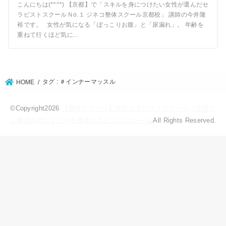
こんにちは(*^^*) 【京都】で「スキルを身につけたい女性が選んだセ
ラピストスクールＮо.１ ジネコ整体スクール京都校」 講師の今井隆
裕です。 女性が気になる「ぽっこりお腹」と「尿漏れ」。 年齢を
重ねて行くほど気に...
タグ : ＃インナーマッスル
HOME
©Copyright2026
【整体スクール】女性セラピストスクール・全国１
１都道府県にまたがる整体セラピストスクール
.All Rights Reserved.