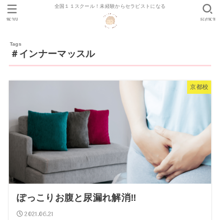
全国１１スクール！未経験からセラピストになる
MENU
SEARCH
＃インナーマッスル
京都校
ぽっこりお腹と尿漏れ解消‼
2021.06.21