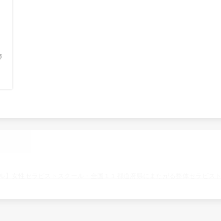
師
だ
.
ル】女性セラピストスクール・全国１１都道府県にまたがる整体セラピス