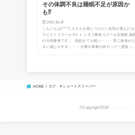
その体調不良は睡眠不足が原因か
も⁉
2021.05.17
こんにちは(*^^*) スキルを身につけたい女性が選んだセ
ラピストスクールＮо.１ ジネコ整体スクール京都校 講
の今井隆裕です。 朝起きても眠い・・・ 常に身体が
るい感じがする・・・ 仕事や家事が終わって一度座っ..
タグ : ＃ショートスリーパー
HOME
©Copyright2026
【整体スクー