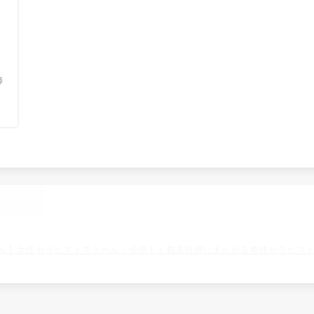
師
だ
.
ル】女性セラピストスクール・全国１１都道府県にまたがる整体セラピス