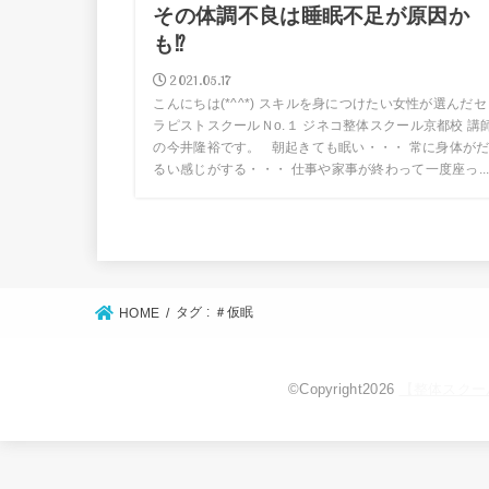
その体調不良は睡眠不足が原因か
も⁉
2021.05.17
こんにちは(*^^*) スキルを身につけたい女性が選んだセ
ラピストスクールＮо.１ ジネコ整体スクール京都校 講
の今井隆裕です。 朝起きても眠い・・・ 常に身体が
るい感じがする・・・ 仕事や家事が終わって一度座っ..
タグ : ＃仮眠
HOME
©Copyright2026
【整体スクー