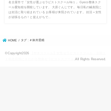
名古屋市で「女性が選ぶセラピストスクール№１」 Gyeco整体スク
ール愛知校を開校しています、 大原ぐんじです。 毎日私の鍼灸院に
は妊活に取り組まれている お客様が来院されています。 妊活＝女性
が頑張るもの！と捉えがちで...
タグ : ＃体外受精
HOME
©Copyright2026
【整体スクール】女性セラピストスクール・全国１
１都道府県にまたがる整体セラピストスクール
.All Rights Reserved.