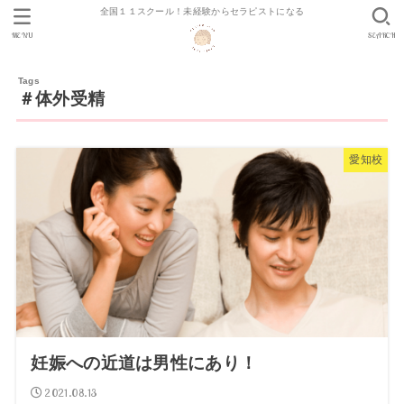
全国１１スクール！未経験からセラピストになる
MENU
SEARCH
＃体外受精
愛知校
妊娠への近道は男性にあり！
2021.08.13