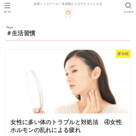
全国１１スクール！未経験からセラピストになる
MENU
SEARCH
＃生活習慣
愛知校
女性に多い体のトラブルと対処法 ④女性
ホルモンの乱れによる疲れ