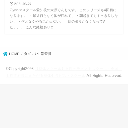
2021.03.27
Gynecoスクール愛知校の大原ぐんじです。 このシリーズも4回目に
なります。 ・最近何となく体が疲れて、 ・朝起きてもすっきりしな
い、 ・何となくやる気が出ない、 ・肌の張りがなくなってき
た、、、 こんな経験ありま...
タグ : ＃生活習慣
HOME
©Copyright2026
【整体スクール】女性セラピストスクール・全国１
１都道府県にまたがる整体セラピストスクール
.All Rights Reserved.