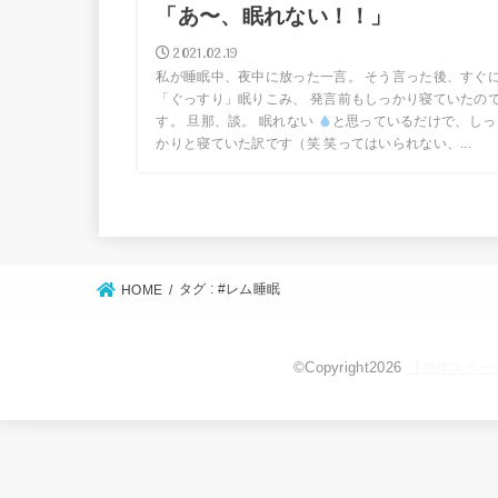
「あ〜、眠れない！！」
2021.02.19
私が睡眠中、夜中に放った一言。 そう言った後、すぐ
「ぐっすり」眠りこみ、 発言前もしっかり寝ていたの
す。 旦那、談。 眠れない
と思っているだけで、しっ
かりと寝ていた訳です（笑 笑ってはいられない、...
タグ : #レム睡眠
HOME
©Copyright2026
【整体スクー