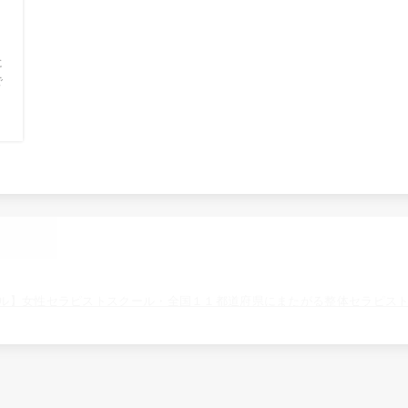
に
で
ル】女性セラピストスクール・全国１１都道府県にまたがる整体セラピス