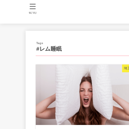
MENU
#レム睡眠
埼