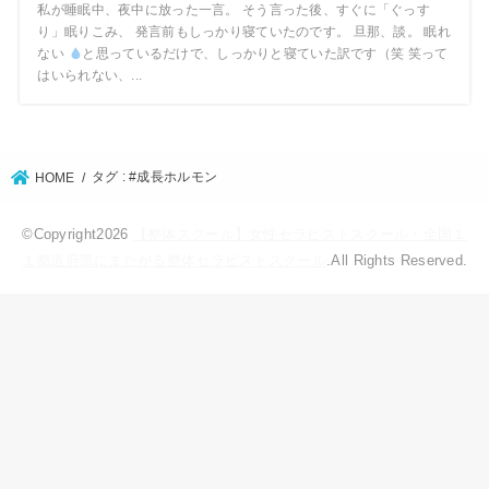
私が睡眠中、夜中に放った一言。 そう言った後、すぐに「ぐっす
り」眠りこみ、 発言前もしっかり寝ていたのです。 旦那、談。 眠れ
ない
と思っているだけで、しっかりと寝ていた訳です（笑 笑って
はいられない、...
タグ : #成長ホルモン
HOME
©Copyright2026
【整体スクール】女性セラピストスクール・全国１
１都道府県にまたがる整体セラピストスクール
.All Rights Reserved.