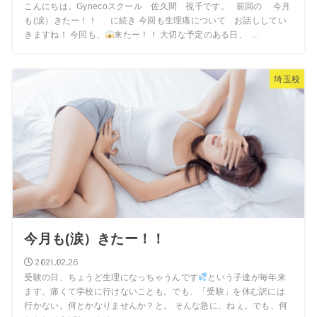
こんにちは。Gynecoスクール 佐久間 視千です。 前回の 今月
も(涙）きたー！！ に続き 今回も生理痛について お話ししてい
きますね！ 今回も、
来たー！！ 大切な予定のある日、 ...
埼玉校
今月も(涙）きたー！！
2021.02.26
受験の日、ちょうど生理になっちゃうんです
という子達が毎年来
ます。痛くて学校に行けないことも。でも、「受験」を休む訳には
行かない。何とかなりませんか？と。 そんな急に、ねぇ。でも、何