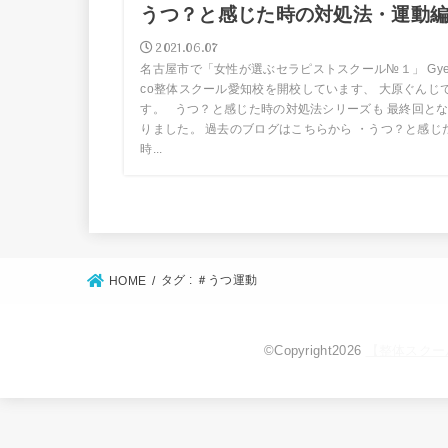
うつ？と感じた時の対処法・運動
2021.06.07
名古屋市で「女性が選ぶセラピストスクール№１」 Gy
co整体スクール愛知校を開校しています、 大原ぐんじ
す。 うつ？と感じた時の対処法シリーズも 最終回と
りました。 過去のブログはこちらから ・うつ？と感じ
時...
タグ : ＃うつ運動
HOME
©Copyright2026
【整体スクー