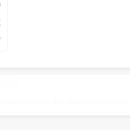
編
e
で
な
た
ル】女性セラピストスクール・全国１１都道府県にまたがる整体セラピス