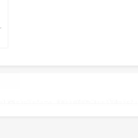
ル
ル】女性セラピストスクール・全国１１都道府県にまたがる整体セラピス