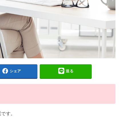
シェア
送る
翼です。