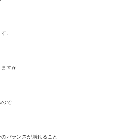
ます。
きますが
るので
身のバランスが崩れること