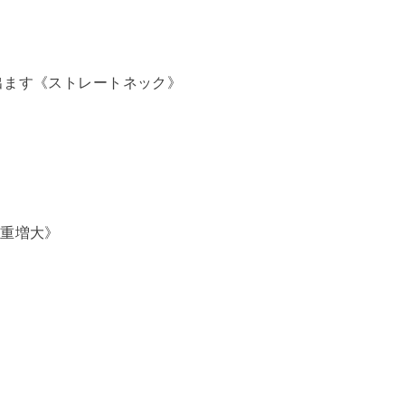
出ます《ストレートネック》
荷重増大》
。