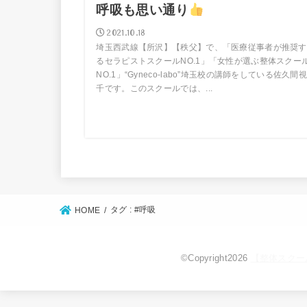
呼吸も思い通り
2021.10.18
埼玉西武線【所沢】【秩父】で、「医療従事者が推奨す
るセラピストスクールNO.1」「女性が選ぶ整体スクー
NO.1」“Gyneco-labo”埼玉校の講師をしている佐久間視
千です。このスクールでは、...
タグ : #呼吸
HOME
©Copyright2026
【整体スクー