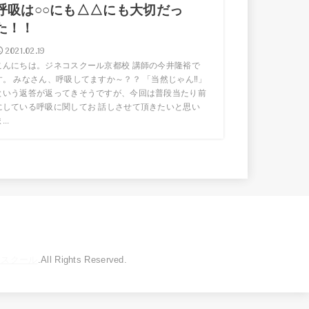
呼吸は○○にも△△にも大切だっ
た！！
2021.02.19
こんにちは。ジネコスクール京都校 講師の今井隆裕で
す。 みなさん、呼吸してますか～？？ 「当然じゃん‼」
という返答が返ってきそうですが、今回は普段当たり前
にしている呼吸に関してお 話しさせて頂きたいと思い
...
トスクール
.All Rights Reserved.