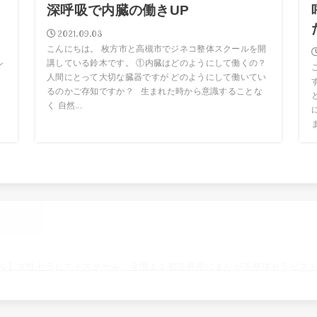
深呼吸で内臓の働きUP
2021.09.03
こんにちは。 枚方市と高槻市でジネコ整体スクールを開
ル
講している鈴木です。 ①内臓はどのようにして働くの？
人間にとって大切な臓器ですが どのようにして働いてい
るのかご存知ですか？ 生まれた時から意識することな
く 自然...
ま
ル】女性セラピストスクール・全国１１都道府県にまたがる整体セラピス