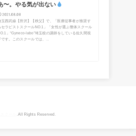
あ〜。やる気が出ない
2021.08.08
埼玉西武線【所沢】【秩父】で、「医療従事者が推奨す
るセラピストスクールNO.1」「女性が選ぶ整体スクール
NO.1」“Gyneco-labo”埼玉校の講師をしている佐久間視
千です。このスクールでは、...
トスクール
.All Rights Reserved.