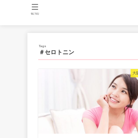
MENU
＃セロトニン
大