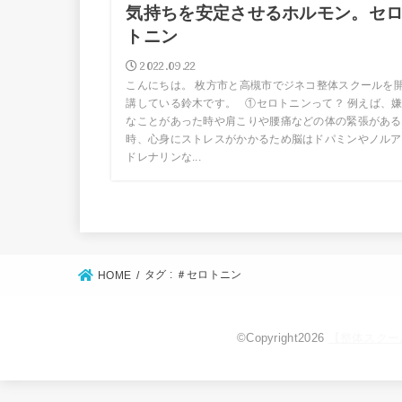
気持ちを安定させるホルモン。セ
トニン
2022.09.22
こんにちは。 枚方市と高槻市でジネコ整体スクールを
講している鈴木です。 ①セロトニンって？ 例えば、
なことがあった時や肩こりや腰痛などの体の緊張がある
時、心身にストレスがかかるため脳はドパミンやノルア
ドレナリンな...
タグ : ＃セロトニン
HOME
©Copyright2026
【整体スクー