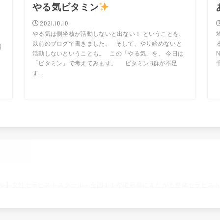
ロ
やる気ビタミン
2021.10.10
やる気は側坐核が活動しないと出ない！ ということを、
以前のブログで書きました。 そして、やり始めないと
開
活動しないということも。 この「やる気」を、 今日は
嫌
「ビタミン」で考えてみます。 ビタミンB群が不足
す...
ル】女性セラピストスクール・全国１１都道府県にまたがる整体セラピス