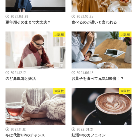
2021.05.28
2021.10.29
更年期そのままで大丈夫？
食べるのが遅いと言われる！
大阪校
大阪校
2021.12.17
2021.06.18
のど鼻風邪と妊活
お菓子を食べて元気100倍！？
大阪校
大阪校
2021.11.12
2022.01.21
冬は代謝UPのチャンス
妊活中のカフェイン