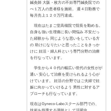
鍼灸師 大阪・枚方の不妊専門鍼灸院での
べ１万人の患者様を施術。 週４日勤務で
毎月売上１２０万円達成。
現在はたまご堂高槻院で院長を勤める。
自身も強い生理痛に長い間悩み 不安だっ
た経験から 同じような思いをしている方
の 助けになりたいと思ったことをきっか
けに 妊活・婦人科という専門分野の治療
を行なっています。
学生から４０代の幅広い世代の女性がが
通い 安心して治療を受けられるよう心が
けています。 妊活の分野ではご夫婦で妊
娠に向かっていけるよう 男性に対するア
プローチも行なっています。
現在はGyneco-Laboスクール部門での、
技術を指導する講師として活躍中。