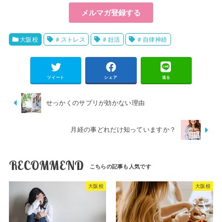
大阪校
＃ストレス
＃妊活
＃自律神経
ツイート
シェア
送る
せっかくのサプリが効かない理由
月経の事どれだけ知っていますか？
RECOMMEND
大阪校
大阪校