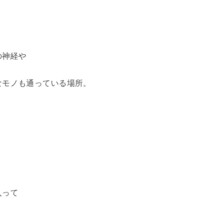
の神経や
なモノも通っている場所。
入って