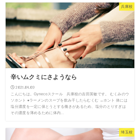
兵庫校
辛いムクミにさようなら
2021.04.09
こんにちは。Gynecoスクール 兵庫校の吉田英敏です。 むくみのウ
ソホント ●ラーメンのスープを飲み干したらむくむ →ホント 体には
塩分濃度を一定に保とうとする働きがあるため、塩分のとりすぎは
その濃度を薄めるために体内...
埼玉校