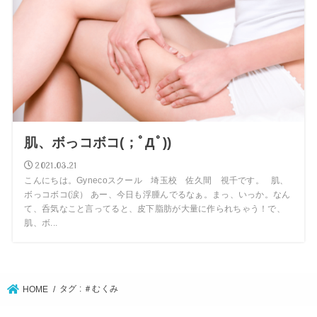
肌、ボっコボコ(；ﾟДﾟ))
2021.03.21
こんにちは。Gynecoスクール 埼玉校 佐久間 視千です。 肌、
ボっコボコ(涙） あー、今日も浮腫んでるなぁ。まっ、いっか。なん
て、呑気なこと言ってると、皮下脂肪が大量に作られちゃう！で、
肌、ボ...
タグ : ＃むくみ
HOME