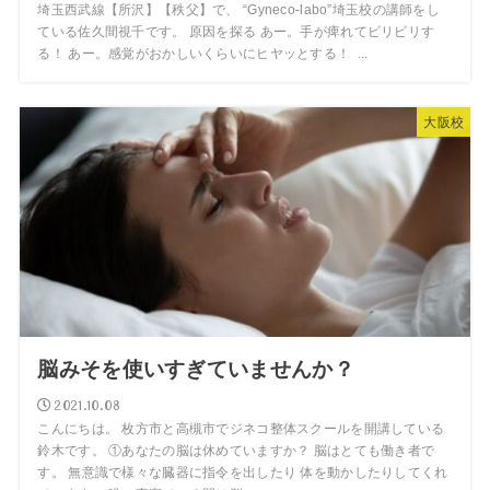
埼玉西武線【所沢】【秩父】で、 “Gyneco-labo”埼玉校の講師をし
ている佐久間視千です。 原因を探る あー。手が痺れてビリビリす
る！ あー。感覚がおかしいくらいにヒヤッとする！ ...
大阪校
脳みそを使いすぎていませんか？
2021.10.08
こんにちは。 枚方市と高槻市でジネコ整体スクールを開講している
鈴木です。 ①あなたの脳は休めていますか？ 脳はとても働き者で
す。 無意識で様々な臓器に指令を出したり 体を動かしたりしてくれ