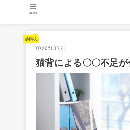
MENU
静岡校
2021.03.21
猫背による〇〇不足が