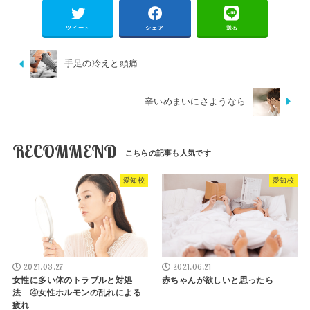
ツイート
シェア
送る
手足の冷えと頭痛
辛いめまいにさようなら
RECOMMEND
愛知校
愛知校
2021.03.27
2021.06.21
女性に多い体のトラブルと対処
赤ちゃんが欲しいと思ったら
法 ④女性ホルモンの乱れによる
疲れ