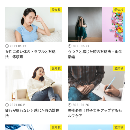
愛知校
愛知校
2021.04.19
2021.05.24
女性に多い体のトラブルと対処
うつ？と感じた時の対処法・食生
法 ⑤頭痛
活編
愛知校
愛知校
2021.06.14
2021.04.26
疲れが取れないと感じた時の対処
男性必見！精子力をアップするセ
法
ルフケア
愛知校
愛知校