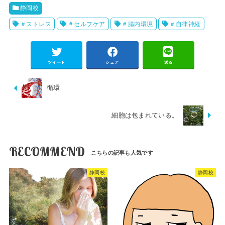
静岡校
＃ストレス
＃セルフケア
＃腸内環境
＃自律神経
ツイート
シェア
送る
循環
細胞は包まれている。
RECOMMEND
静岡校
静岡校