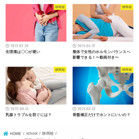
静岡校
静岡校
2021.02.26
2021.05.27
生理痛は〇〇が硬い
整体で女性のホルモンバランスへ
影響できる！〜動画付き〜
静岡校
静岡校
2022.06.15
2021.03.13
乳腺トラブルを防ぐには？
骨盤矯正だけでホントにいいの？
school
静岡校
HOME