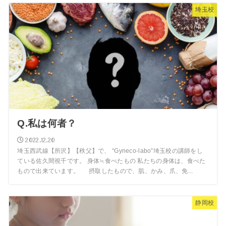
埼玉校
Q.私は何者？
2022.12.20
埼玉西武線【所沢】【秩父】で、 “Gyneco-labo”埼玉校の講師をし
ている佐久間視千です。 身体≒食べたもの 私たちの身体は、食べた
もので出来ています。 摂取したもので、肌、かみ、爪、免...
静岡校