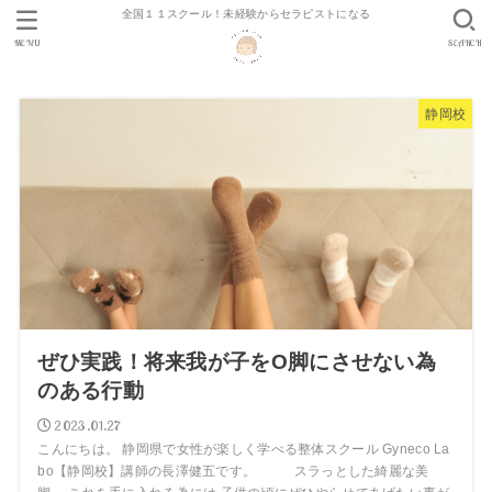
全国１１スクール！未経験からセラピストになる
MENU
SEARCH
静岡校
ぜひ実践！将来我が子をO脚にさせない為
のある行動
2023.01.27
こんにちは。 静岡県で女性が楽しく学べる整体スクール Gyneco La
bo【静岡校】講師の長澤健五です。 スラっとした綺麗な美