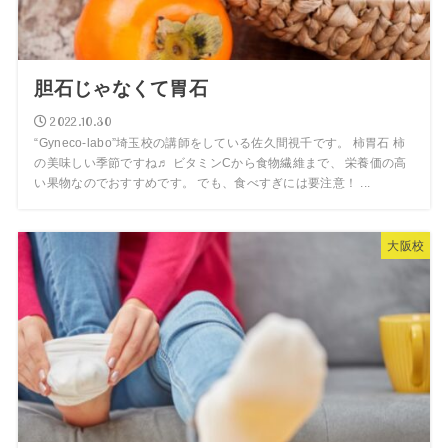
胆石じゃなくて胃石
2022.10.30
“Gyneco-labo”埼玉校の講師をしている佐久間視千です。 柿胃石 柿
の美味しい季節ですね♬ ビタミンCから食物繊維まで、 栄養価の高
い果物なのでおすすめです。 でも、食べすぎには要注意！ ...
大阪校