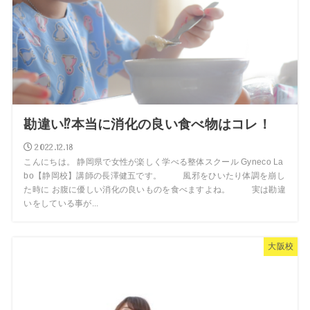
勘違い⁉︎本当に消化の良い食べ物はコレ！
2022.12.18
こんにちは。 静岡県で女性が楽しく学べる整体スクール Gyneco La
bo【静岡校】講師の長澤健五です。 風邪をひいたり体調を崩し
た時に お腹に優しい消化の良いものを食べますよね。 実は勘違
いをしている事が...
大阪校