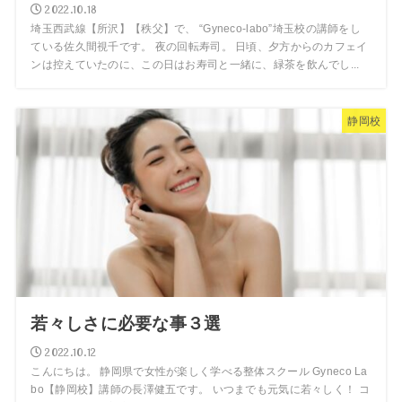
2022.10.18
埼玉西武線【所沢】【秩父】で、 “Gyneco-labo”埼玉校の講師をし
ている佐久間視千です。 夜の回転寿司。 日頃、夕方からのカフェイ
ンは控えていたのに、この日はお寿司と一緒に、緑茶を飲んでし...
静岡校
若々しさに必要な事３選
2022.10.12
こんにちは。 静岡県で女性が楽しく学べる整体スクール Gyneco La
bo【静岡校】講師の長澤健五です。 いつまでも元気に若々しく！ コ