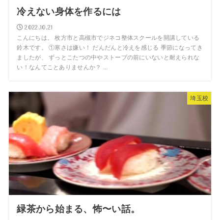
冷えない身体を作るには
2022.10.21
こんにちは。 枚方市と高槻市でジネコ整体スクールを開講している
鈴木です。 ①寒さは嫌い！ だんだんと冷えを感じる 季節になってき
ましたが、 ずっとこたつの中やストーブの前にいないと耐えられな
い！なんてことありませんか？ ...
埼玉校
緑茶から始まる、怖〜い話。