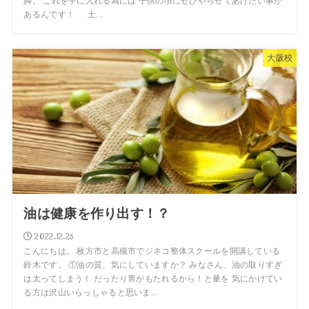
脚。 これを手に入れる為には 子供の頃にぜひやらせてあげたい事が
あるんです！ 土...
大阪校
油は健康を作り出す！？
2022.12.25
こんにちは。 枚方市と高槻市でジネコ整体スクールを開講している
鈴木です。 ①油の質、気にしていますか？ みなさん、油の取りすぎ
は太ってしまう！ だったり胃がもたれるから！と量を 気にかけてい
る方は沢山いらっしゃると思いま...