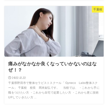
千葉校
痛みがなかなか良くなっていかないのはな
ぜ！？
2022.12.22
千葉県野田市で整体セラピストスクール「 Gyneco Labo整体スク
ール」 千葉校 校長 岡本如弘です。 当校では、 ・これから手に
職をつけたい方 ・これから自宅で起業したい方 ・これから更に技術
UPしていきたい方 ...