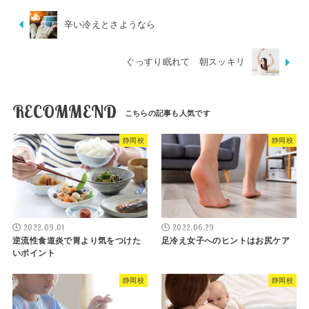
辛い冷えとさようなら
ぐっすり眠れて 朝スッキリ
RECOMMEND
静岡校
静岡校
2022.09.01
2022.06.29
逆流性食道炎で胃より気をつけた
足冷え女子へのヒントはお尻ケア
いポイント
静岡校
静岡校