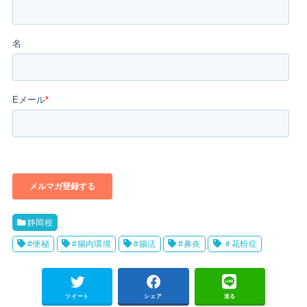
静岡校
#便秘
#腸内環境
#腸活
#鼻炎
＃花粉症
ツイート
シェア
送る