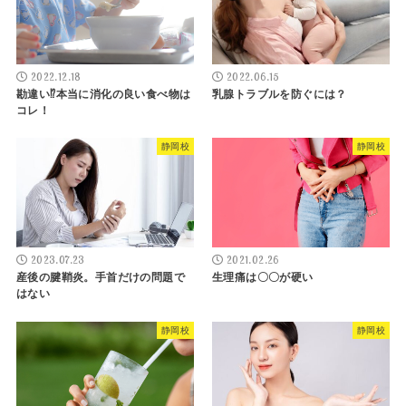
2022.12.18
2022.06.15
勘違い⁉︎本当に消化の良い食べ物は
乳腺トラブルを防ぐには？
コレ！
静岡校
静岡校
2023.07.23
2021.02.26
産後の腱鞘炎。手首だけの問題で
生理痛は〇〇が硬い
はない
静岡校
静岡校