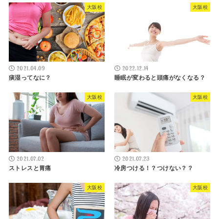
大阪校
大阪校
2021.04.09
2022.12.14
痰湿ってなに？
睡眠が変わると頭痛がなくなる？
大阪校
大阪校
2021.07.02
2021.07.23
ストレスと胃痛
冷房つける！？つけない？？
大阪校
大阪校