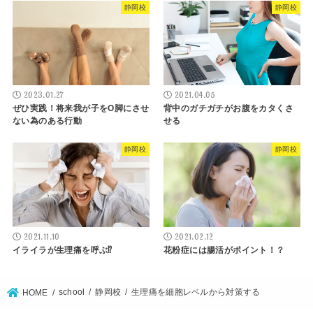
静岡校
静岡校
2023.01.27
2021.04.05
ぜひ実践！将来我が子をO脚にさせ
背中のガチガチがお腹をカタくさ
ない為のある行動
せる
静岡校
静岡校
2021.11.10
2021.02.12
イライラが生理痛を呼ぶ⁉︎
花粉症には腸活がポイント！？
school
静岡校
生理痛を細胞レベルから対策する
HOME