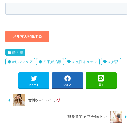
静岡校
#セルフケア
＃不妊治療
＃女性ホルモン
＃妊活
ツイート
シェア
送る
女性のイライラ
卵を育てるプチ筋トレ