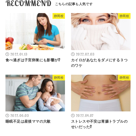
RECOMMEND
静岡校
静岡校
2022.01.13
2022.02.03
食べ過ぎは子宮卵巣にも影響が⁉︎
カイロがあなたをダメにする３つ
のワケ
静岡校
静岡校
2022.06.03
2022.04.07
睡眠不足は産後ママの大敵
ストレスや不安は胃腸トラブルの
せいだった⁉︎