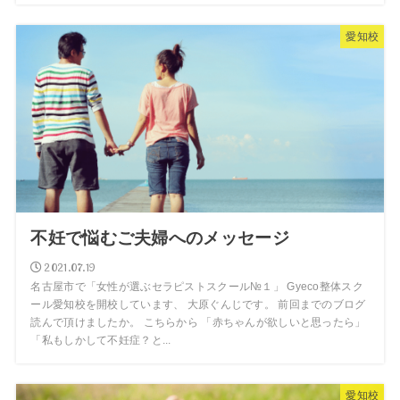
愛知校
不妊で悩むご夫婦へのメッセージ
2021.07.19
名古屋市で「女性が選ぶセラピストスクール№１」 Gyeco整体スク
ール愛知校を開校しています、 大原ぐんじです。 前回までのブログ
読んで頂けましたか。 こちらから 「赤ちゃんが欲しいと思ったら」
「私もしかして不妊症？と...
愛知校