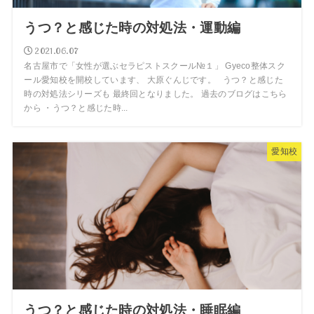
うつ？と感じた時の対処法・運動編
2021.06.07
名古屋市で「女性が選ぶセラピストスクール№１」 Gyeco整体スク
ール愛知校を開校しています、 大原ぐんじです。 うつ？と感じた
時の対処法シリーズも 最終回となりました。 過去のブログはこちら
から ・うつ？と感じた時...
愛知校
うつ？と感じた時の対処法・睡眠編