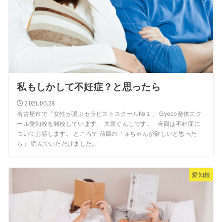
私もしかして不妊症？と思ったら
2021.06.28
名古屋市で「女性が選ぶセラピストスクール№１」 Gyeco整体スク
ール愛知校を開校しています、 大原ぐんじです。 今回は不妊症に
ついてお話します。 ところで 前回の「赤ちゃんが欲しいと思った
ら」 読んでいただけました...
愛知校