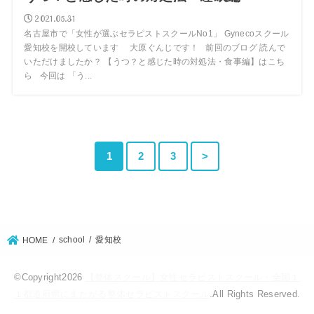
2021.05.31
名古屋市で「女性が選ぶセラピストスクールNo1」 Gynecoスクール
愛知校を開校しています 大原ぐんじです！ 前回のブログ 読んで
いただけましたか？ 【うつ？と感じた時の対処法・食事編】はこち
ら 今回は 「う...
1
2
3
>
school
愛知校
HOME
©Copyright2026
【整体スクール】女性セラピストスクール・全国１
１都道府県にまたがる整体セラピストスクール
.All Rights Reserved.