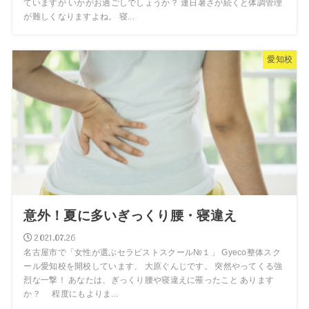
ていますが いかがお過ごしでしょうか？ 連日暑さが続くと体調管理
が難しくなりますよね。 寝...
愛知校
意外！夏に多いぎっくり腰・寝違え
2021.07.26
名古屋市で「女性が選ぶセラピストスクール№１」 Gyeco整体スク
ール愛知校を開校しています、 大原ぐんじです。 突然やってくる強
烈な一撃！ あなたは、ぎっくり腰や寝違えに罹ったこと あります
か？ 程度にもよりま...