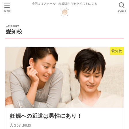
全国１１スクール！未経験からセラピストになる
MENU
SEARCH
愛知校
愛知校
妊娠への近道は男性にあり！
2021.08.13