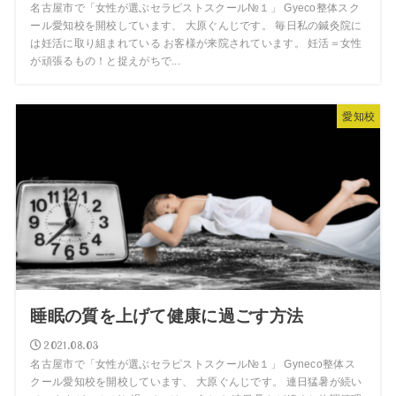
名古屋市で「女性が選ぶセラピストスクール№１」 Gyeco整体スク
ール愛知校を開校しています、 大原ぐんじです。 毎日私の鍼灸院に
は妊活に取り組まれている お客様が来院されています。 妊活＝女性
が頑張るもの！と捉えがちで...
愛知校
睡眠の質を上げて健康に過ごす方法
2021.08.03
名古屋市で「女性が選ぶセラピストスクール№１」 Gyneco整体ス
クール愛知校を開校しています、 大原ぐんじです。 連日猛暑が続い