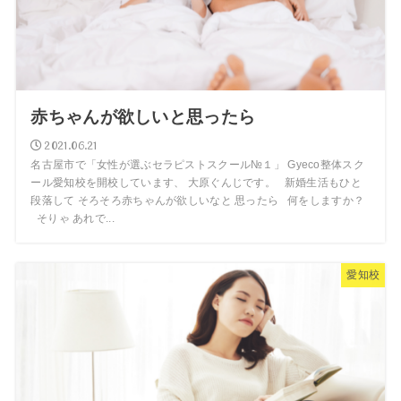
赤ちゃんが欲しいと思ったら
2021.06.21
名古屋市で「女性が選ぶセラピストスクール№１」 Gyeco整体スク
ール愛知校を開校しています、 大原ぐんじです。 新婚生活もひと
段落して そろそろ赤ちゃんが欲しいなと 思ったら 何をしますか？
そりゃ あれで...
愛知校