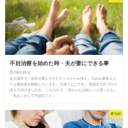
不妊治療を始めた時・夫が妻にできる事
2021.07.12
名古屋市で「女性が選ぶセラピストスクール№１」 Gyeco整体スク
ール愛知校を開校しています、 大原ぐんじです。 前回までのブログ
読んで頂けましたか。 こちらから 「赤ちゃんが欲しいと思ったら」
「私もしかして不妊症？と...
愛知校