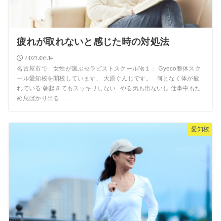
疲れが取れないと感じた時の対処法
2021.06.14
名古屋市で「女性が選ぶセラピストスクール№１」 Gyeco整体スク
ール愛知校を開校しています、 大原ぐんじです。 何となく体が疲
れている 朝起きてもスッキリしない やる気も出ないし 仕事中もた
め息ばかり出る ...
愛知校