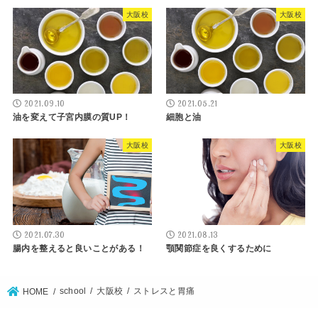
大阪校
大阪校
2021.09.10
2021.05.21
油を変えて子宮内膜の質UP！
細胞と油
大阪校
大阪校
2021.07.30
2021.08.13
腸内を整えると良いことがある！
顎関節症を良くするために
school
大阪校
ストレスと胃痛
HOME