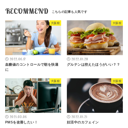
RECOMMEND
大阪校
大阪校
2022.06.17
2022.01.28
血糖値のコントロールで朝を快適
グルテンは控えたほうがいい？？
に
大阪校
大阪校
2021.03.06
2022.01.21
PMSを改善したい！
妊活中のカフェイン