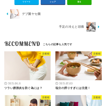
ツイート
シェア
送る
デブ菌ヤセ菌
手足の冷えと頭痛
RECOMMEND
京都校
京都校
2021.06.11
2021.07.03
ツラい膀胱炎を防ぐ為には？
塩分の摂りすぎには注意！
京都校
京都校