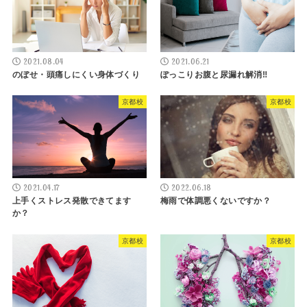
2021.08.04
2021.06.21
のぼせ・頭痛しにくい身体づくり
ぽっこりお腹と尿漏れ解消‼
京都校
京都校
2021.04.17
2022.06.18
上手くストレス発散できてます
梅雨で体調悪くないですか？
か？
京都校
京都校