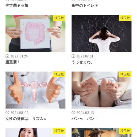
デブ菌ヤセ菌
夜中のトイレ
埼玉校
埼玉校
2022.01.24
2021.07.01
腸重要！
うっせぇわ。
埼玉校
埼玉校
2021.08.02
2021.03.13
女性の身体は、リズム♫
パンっ パン！
埼玉校
埼玉校