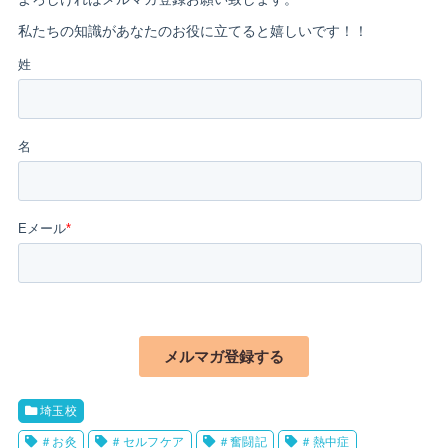
埼玉校
＃お灸
＃セルフケア
＃奮闘記
＃熱中症