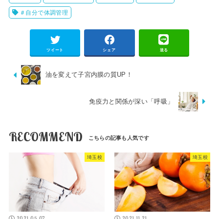
＃自分で体調管理
ツイート
シェア
送る
油を変えて子宮内膜の質UP！
免疫力と関係が深い「呼吸」
RECOMMEND
埼玉校
埼玉校
2021.05.07
2021.11.21